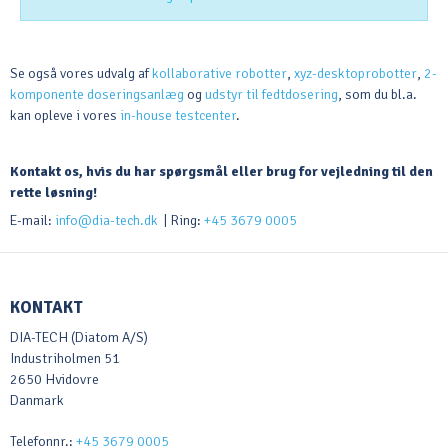
Se også vores udvalg af
kollaborative robotter
,
xyz-desktoprobotter
,
2-
komponente doseringsanlæg
og
udstyr til fedtdosering
, som du bl.a.
kan opleve i vores
in-house testcenter
.
Kontakt os, hvis du har spørgsmål eller brug for vejledning til den
rette løsning!
E-mail:
info@dia-tech.dk
| Ring:
+45 3679 0005
KONTAKT
DIA-TECH (Diatom A/S)
Industriholmen 51
2650 Hvidovre
Danmark
Telefonnr.
:
+45 3679 0005